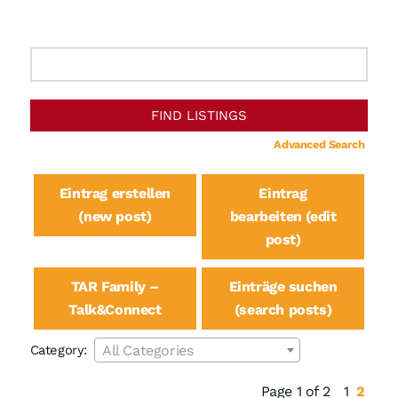
Search
for:
Advanced Search
Eintrag erstellen
Eintrag
(new post)
bearbeiten (edit
post)
TAR Family –
Einträge suchen
Talk&Connect
(search posts)
Category:
All Categories
Page 1 of 2
1
2