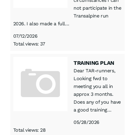
circumstances I can
not participate in the
Transalpine run
2026. I also made a full…
07/12/2026
Total views: 37
TRAINING PLAN
Dear TAR-runners,
Looking fwd to
meeting you all in
approx 3 months.
Does any of you have
a good training…
05/28/2026
Total views: 28